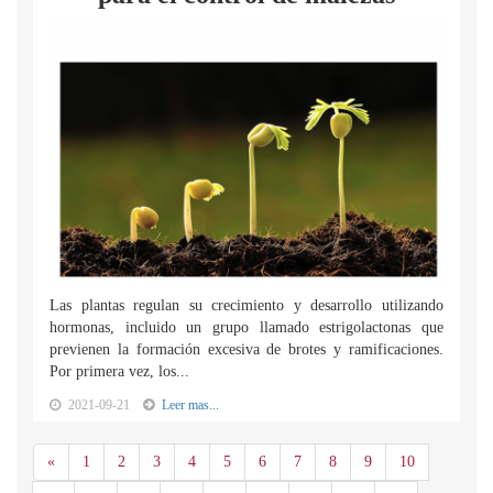
Las plantas regulan su crecimiento y desarrollo utilizando
hormonas, incluido un grupo llamado estrigolactonas que
previenen la formación excesiva de brotes y ramificaciones.
Por primera vez, los...
2021-09-21
Leer mas...
Anterior
«
1
2
3
4
5
6
7
8
9
10