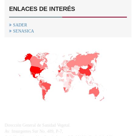
ENLACES DE INTERÉS
SADER
SENASICA
+
−
CONTACTO
Dirección General de Sanidad Vegetal.
Av. Insurgentes Sur No. 489, P-7,