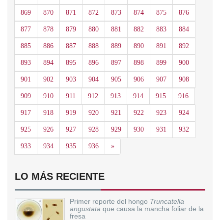
869
870
871
872
873
874
875
876
877
878
879
880
881
882
883
884
885
886
887
888
889
890
891
892
893
894
895
896
897
898
899
900
901
902
903
904
905
906
907
908
909
910
911
912
913
914
915
916
917
918
919
920
921
922
923
924
925
926
927
928
929
930
931
932
Siguiente
933
934
935
936
»
LO MÁS RECIENTE
Primer reporte del hongo
Truncatella
angustata
que causa la mancha foliar de la
fresa