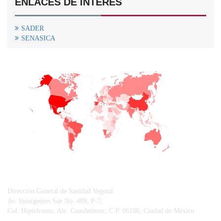
ENLACES DE INTERÉS
SADER
SENASICA
+
−
CONTACTO
Dirección General de Sanidad Vegetal.
Av. Insurgentes Sur No. 489, P-7,
Col. Hipódromo, Alc. Cuauhtémoc, C.P. 06100, Ciudad de México