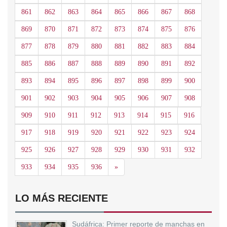
861
862
863
864
865
866
867
868
869
870
871
872
873
874
875
876
877
878
879
880
881
882
883
884
885
886
887
888
889
890
891
892
893
894
895
896
897
898
899
900
901
902
903
904
905
906
907
908
909
910
911
912
913
914
915
916
917
918
919
920
921
922
923
924
925
926
927
928
929
930
931
932
Siguiente
933
934
935
936
»
LO MÁS RECIENTE
Sudáfrica: Primer reporte de manchas en