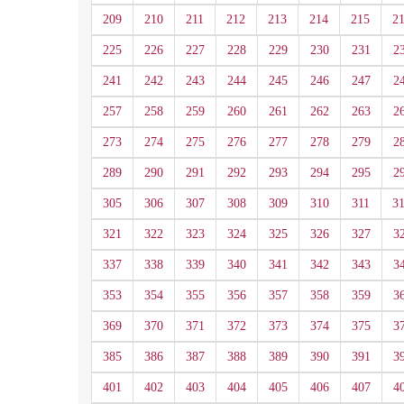
209
210
211
212
213
214
215
2
225
226
227
228
229
230
231
2
241
242
243
244
245
246
247
2
257
258
259
260
261
262
263
2
273
274
275
276
277
278
279
2
289
290
291
292
293
294
295
2
305
306
307
308
309
310
311
3
321
322
323
324
325
326
327
3
337
338
339
340
341
342
343
3
353
354
355
356
357
358
359
3
369
370
371
372
373
374
375
3
385
386
387
388
389
390
391
3
401
402
403
404
405
406
407
4