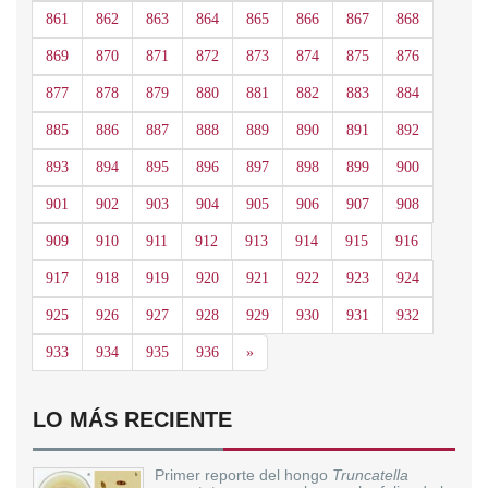
861
862
863
864
865
866
867
868
869
870
871
872
873
874
875
876
877
878
879
880
881
882
883
884
885
886
887
888
889
890
891
892
893
894
895
896
897
898
899
900
901
902
903
904
905
906
907
908
909
910
911
912
913
914
915
916
917
918
919
920
921
922
923
924
925
926
927
928
929
930
931
932
Siguiente
933
934
935
936
»
LO MÁS RECIENTE
Primer reporte del hongo
Truncatella