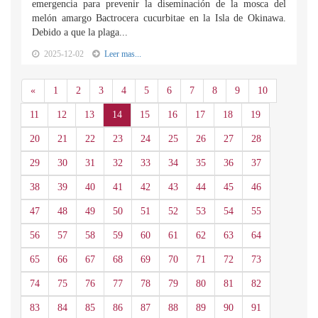
emergencia para prevenir la diseminación de la mosca del
melón amargo Bactrocera cucurbitae en la Isla de Okinawa.
Debido a que la plaga...
2025-12-02
Leer mas...
Anterior
«
1
2
3
4
5
6
7
8
9
10
11
12
13
14
15
16
17
18
19
20
21
22
23
24
25
26
27
28
29
30
31
32
33
34
35
36
37
38
39
40
41
42
43
44
45
46
47
48
49
50
51
52
53
54
55
56
57
58
59
60
61
62
63
64
65
66
67
68
69
70
71
72
73
74
75
76
77
78
79
80
81
82
83
84
85
86
87
88
89
90
91