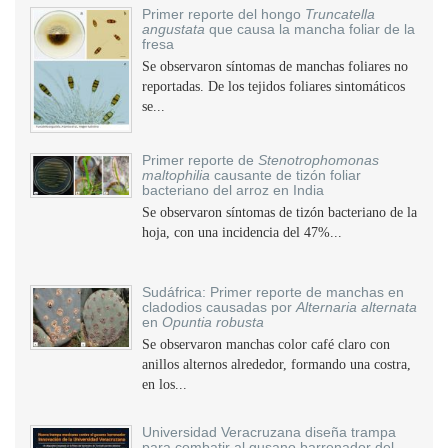
Primer reporte del hongo
Truncatella
angustata
que causa la mancha foliar de la
fresa
Se observaron síntomas de manchas foliares no
reportadas. De los tejidos foliares sintomáticos
se...
Primer reporte de
Stenotrophomonas
maltophilia
causante de tizón foliar
bacteriano del arroz en India
Se observaron síntomas de tizón bacteriano de la
hoja, con una incidencia del 47%...
Sudáfrica: Primer reporte de manchas en
cladodios causadas por
Alternaria alternata
en
Opuntia robusta
Se observaron manchas color café claro con
anillos alternos alrededor, formando una costra,
en los...
Universidad Veracruzana diseña trampa
para combatir al gusano barrenador del