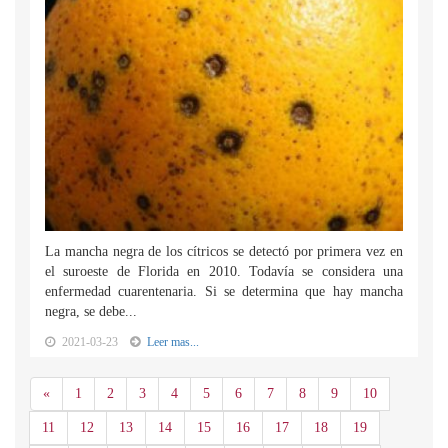
La mancha negra de los cítricos se detectó por primera vez en
el suroeste de Florida en 2010. Todavía se considera una
enfermedad cuarentenaria. Si se determina que hay mancha
negra, se debe...
2021-03-23
Leer mas...
Anterior
«
1
2
3
4
5
6
7
8
9
10
11
12
13
14
15
16
17
18
19