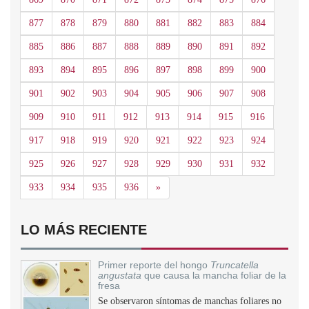
877
878
879
880
881
882
883
884
885
886
887
888
889
890
891
892
893
894
895
896
897
898
899
900
901
902
903
904
905
906
907
908
909
910
911
912
913
914
915
916
917
918
919
920
921
922
923
924
925
926
927
928
929
930
931
932
Siguiente
933
934
935
936
»
LO MÁS RECIENTE
Primer reporte del hongo
Truncatella
angustata
que causa la mancha foliar de la
fresa
Se observaron síntomas de manchas foliares no