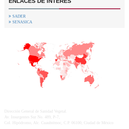
ENLACES DE INTERÉS
SADER
SENASICA
+
−
CONTACTO
Dirección General de Sanidad Vegetal.
Av. Insurgentes Sur No. 489, P-7,
Col. Hipódromo, Alc. Cuauhtémoc, C.P. 06100, Ciudad de México