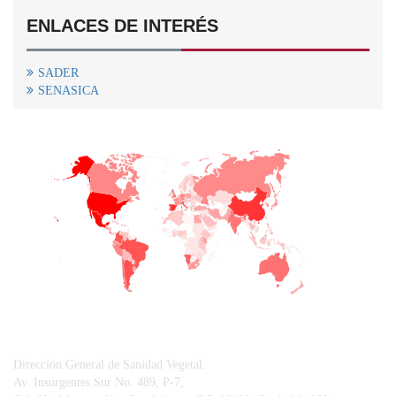
ENLACES DE INTERÉS
SADER
SENASICA
+
−
CONTACTO
Dirección General de Sanidad Vegetal.
Av. Insurgentes Sur No. 489, P-7,