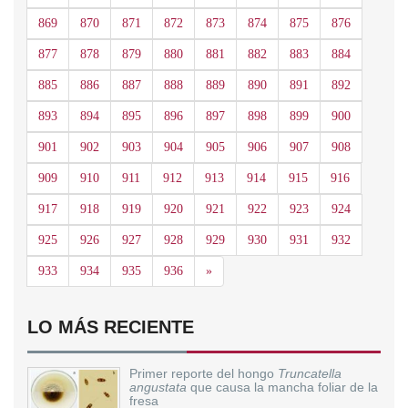
869
870
871
872
873
874
875
876
877
878
879
880
881
882
883
884
885
886
887
888
889
890
891
892
893
894
895
896
897
898
899
900
901
902
903
904
905
906
907
908
909
910
911
912
913
914
915
916
917
918
919
920
921
922
923
924
925
926
927
928
929
930
931
932
Siguiente
933
934
935
936
»
LO MÁS RECIENTE
Primer reporte del hongo
Truncatella
angustata
que causa la mancha foliar de la
fresa