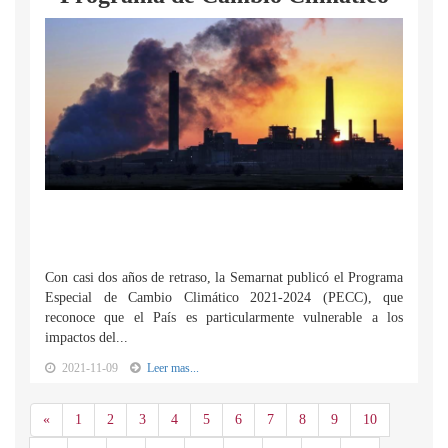
Con casi dos años de retraso, la Semarnat publicó el Programa
Especial de Cambio Climático 2021-2024 (PECC), que
reconoce que el País es particularmente vulnerable a los
impactos del...
2021-11-09
Leer mas...
Anterior
«
1
2
3
4
5
6
7
8
9
10