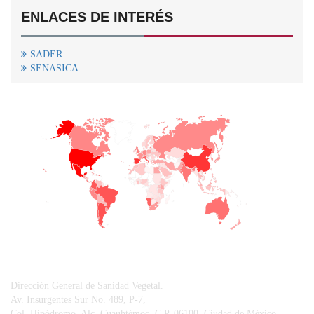
ENLACES DE INTERÉS
SADER
SENASICA
+
−
CONTACTO
Dirección General de Sanidad Vegetal.
Av. Insurgentes Sur No. 489, P-7,
Col. Hipódromo, Alc. Cuauhtémoc, C.P. 06100, Ciudad de México