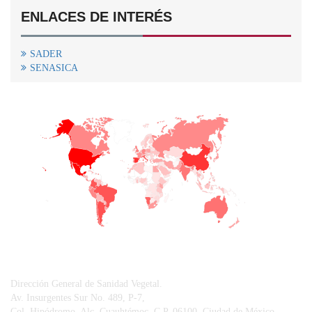
ENLACES DE INTERÉS
SADER
SENASICA
+
−
CONTACTO
Dirección General de Sanidad Vegetal.
Av. Insurgentes Sur No. 489, P-7,
Col. Hipódromo, Alc. Cuauhtémoc, C.P. 06100, Ciudad de México