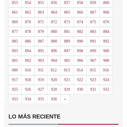
853
854
855
856
857
858
859
860
861
862
863
864
865
866
867
868
869
870
871
872
873
874
875
876
877
878
879
880
881
882
883
884
885
886
887
888
889
890
891
892
893
894
895
896
897
898
899
900
901
902
903
904
905
906
907
908
909
910
911
912
913
914
915
916
917
918
919
920
921
922
923
924
925
926
927
928
929
930
931
932
Siguiente
933
934
935
936
»
LO MÁS RECIENTE