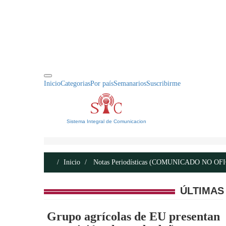
INICIO
ACERCA DE
CONTACTO
Inicio
Categorias
Por país
Semanarios
Suscribirme
Sistema Integral de Comunicacion
Inicio
Notas Periodísticas (COMUNICADO NO OF
ÚLTIMAS
Grupo agrícolas de EU presentan