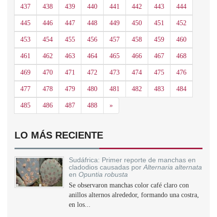
437
438
439
440
441
442
443
444
445
446
447
448
449
450
451
452
453
454
455
456
457
458
459
460
461
462
463
464
465
466
467
468
469
470
471
472
473
474
475
476
477
478
479
480
481
482
483
484
Siguiente
485
486
487
488
»
LO MÁS RECIENTE
Sudáfrica: Primer reporte de manchas en
cladodios causadas por
Alternaria alternata
en
Opuntia robusta
Se observaron manchas color café claro con
anillos alternos alrededor, formando una costra,
en los...