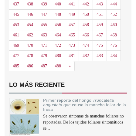
437
438
439
440
441
442
443
444
445
446
447
448
449
450
451
452
453
454
455
456
457
458
459
460
461
462
463
464
465
466
467
468
469
470
471
472
473
474
475
476
477
478
479
480
481
482
483
484
Siguiente
485
486
487
488
»
LO MÁS RECIENTE
Primer reporte del hongo
Truncatella
angustata
que causa la mancha foliar de la
fresa
Se observaron síntomas de manchas foliares no
reportadas. De los tejidos foliares sintomáticos
se...