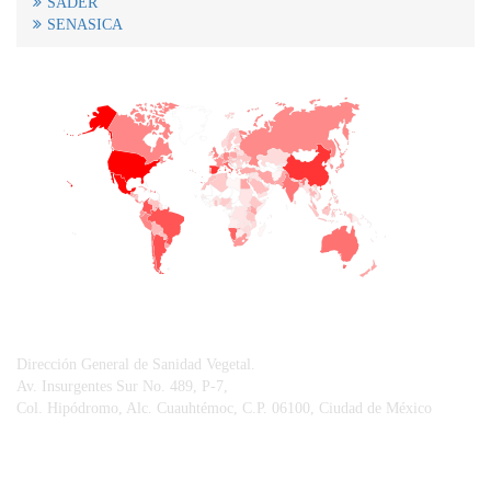
SADER
SENASICA
+
−
CONTACTO
Dirección General de Sanidad Vegetal.
Av. Insurgentes Sur No. 489, P-7,
Col. Hipódromo, Alc. Cuauhtémoc, C.P. 06100, Ciudad de México