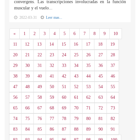
convergens. Las transcripciones involucradas en la función
muscular y el vuelo...
2022-03-31
Leer mas...
Anterior
«
1
2
3
4
5
6
7
8
9
10
11
12
13
14
15
16
17
18
19
20
21
22
23
24
25
26
27
28
29
30
31
32
33
34
35
36
37
38
39
40
41
42
43
44
45
46
47
48
49
50
51
52
53
54
55
56
57
58
59
60
61
62
63
64
65
66
67
68
69
70
71
72
73
74
75
76
77
78
79
80
81
82
83
84
85
86
87
88
89
90
91
92
93
94
95
96
97
98
99
100