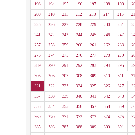
193
194
195
196
197
198
199
2
209
210
211
212
213
214
215
2
225
226
227
228
229
230
231
2
241
242
243
244
245
246
247
2
257
258
259
260
261
262
263
2
273
274
275
276
277
278
279
2
289
290
291
292
293
294
295
2
305
306
307
308
309
310
311
3
321
322
323
324
325
326
327
3
337
338
339
340
341
342
343
3
353
354
355
356
357
358
359
3
369
370
371
372
373
374
375
3
385
386
387
388
389
390
391
3