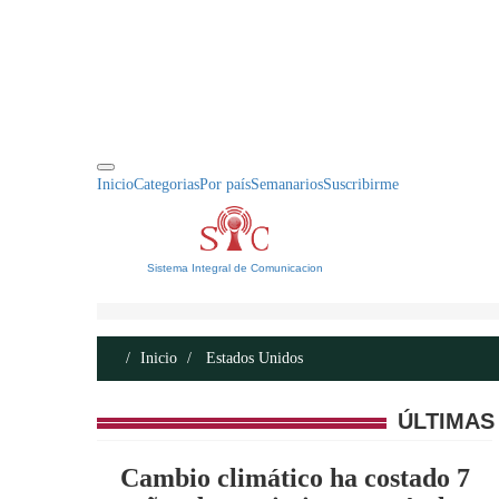
INICIO
ACERCA DE
CONTACTO
Inicio
Categorias
Por país
Semanarios
Suscribirme
Sistema Integral de Comunicacion
Inicio
Estados Unidos
ÚLTIMAS
Cambio climático ha costado 7