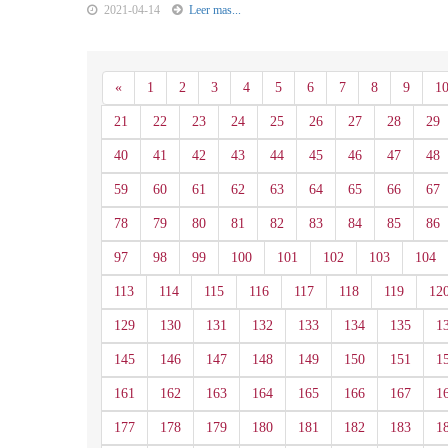
2021-04-14
Leer mas...
Anterior
«
1
2
3
4
5
6
7
8
9
1
21
22
23
24
25
26
27
28
29
40
41
42
43
44
45
46
47
48
59
60
61
62
63
64
65
66
67
78
79
80
81
82
83
84
85
86
97
98
99
100
101
102
103
104
113
114
115
116
117
118
119
12
129
130
131
132
133
134
135
1
145
146
147
148
149
150
151
1
161
162
163
164
165
166
167
1
177
178
179
180
181
182
183
1