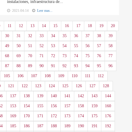
instalaciones, infraestructura de...
2021-04-14
Leer mas...
0
11
12
13
14
15
16
17
18
19
20
30
31
32
33
34
35
36
37
38
39
49
50
51
52
53
54
55
56
57
58
68
69
70
71
72
73
74
75
76
77
87
88
89
90
91
92
93
94
95
96
105
106
107
108
109
110
111
112
0
121
122
123
124
125
126
127
128
36
137
138
139
140
141
142
143
144
52
153
154
155
156
157
158
159
160
68
169
170
171
172
173
174
175
176
84
185
186
187
188
189
190
191
192