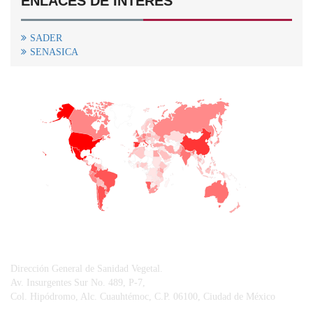
ENLACES DE INTERÉS
SADER
SENASICA
+
−
CONTACTO
Dirección General de Sanidad Vegetal.
Av. Insurgentes Sur No. 489, P-7,
Col. Hipódromo, Alc. Cuauhtémoc, C.P. 06100, Ciudad de México