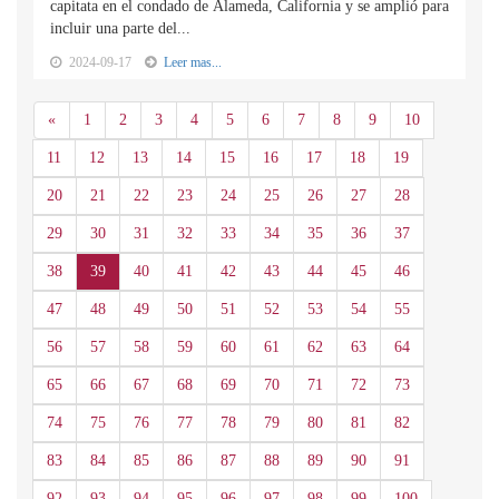
capitata en el condado de Alameda, California y se amplió para
incluir una parte del...
2024-09-17
Leer mas...
Anterior
«
1
2
3
4
5
6
7
8
9
10
11
12
13
14
15
16
17
18
19
20
21
22
23
24
25
26
27
28
29
30
31
32
33
34
35
36
37
38
39
40
41
42
43
44
45
46
47
48
49
50
51
52
53
54
55
56
57
58
59
60
61
62
63
64
65
66
67
68
69
70
71
72
73
74
75
76
77
78
79
80
81
82
83
84
85
86
87
88
89
90
91
92
93
94
95
96
97
98
99
100