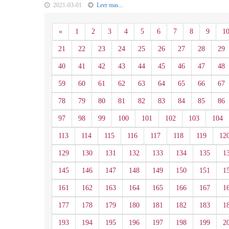
2021-03-01
Leer mas...
Anterior
«
1
2
3
4
5
6
7
8
9
1
21
22
23
24
25
26
27
28
29
40
41
42
43
44
45
46
47
48
59
60
61
62
63
64
65
66
67
78
79
80
81
82
83
84
85
86
97
98
99
100
101
102
103
104
113
114
115
116
117
118
119
12
129
130
131
132
133
134
135
1
145
146
147
148
149
150
151
1
161
162
163
164
165
166
167
1
177
178
179
180
181
182
183
1
193
194
195
196
197
198
199
2