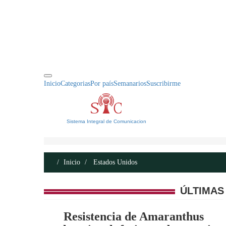
INICIO
ACERCA DE
CONTACTO
Inicio
Categorias
Por país
Semanarios
Suscribirme
Sistema Integral de Comunicacion
Inicio
Estados Unidos
ÚLTIMAS
Resistencia de Amaranthus