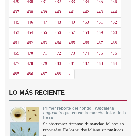
429
430
431
432
433
434
435
436
437
438
439
440
441
442
443
444
445
446
447
448
449
450
451
452
453
454
455
456
457
458
459
460
461
462
463
464
465
466
467
468
469
470
471
472
473
474
475
476
477
478
479
480
481
482
483
484
Siguiente
485
486
487
488
»
LO MÁS RECIENTE
Primer reporte del hongo
Truncatella
angustata
que causa la mancha foliar de la
fresa
Se observaron síntomas de manchas foliares no
reportadas. De los tejidos foliares sintomáticos