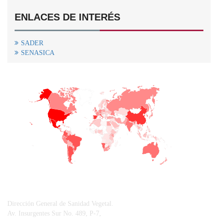
ENLACES DE INTERÉS
SADER
SENASICA
+
−
CONTACTO
Dirección General de Sanidad Vegetal.
Av. Insurgentes Sur No. 489, P-7,