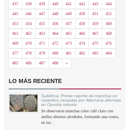
437
438
439
440
441
442
443
444
445
446
447
448
449
450
451
452
453
454
455
456
457
458
459
460
461
462
463
464
465
466
467
468
469
470
471
472
473
474
475
476
477
478
479
480
481
482
483
484
Siguiente
485
486
487
488
»
LO MÁS RECIENTE
Sudáfrica: Primer reporte de manchas en
cladodios causadas por
Alternaria alternata
en
Opuntia robusta
Se observaron manchas color café claro con
anillos alternos alrededor, formando una costra,
en los...