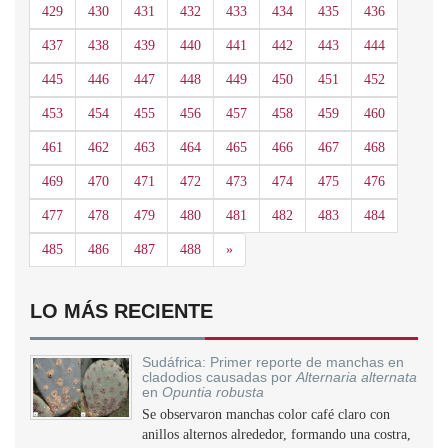
429
430
431
432
433
434
435
436
437
438
439
440
441
442
443
444
445
446
447
448
449
450
451
452
453
454
455
456
457
458
459
460
461
462
463
464
465
466
467
468
469
470
471
472
473
474
475
476
477
478
479
480
481
482
483
484
Siguiente
485
486
487
488
»
LO MÁS RECIENTE
Sudáfrica: Primer reporte de manchas en
cladodios causadas por
Alternaria alternata
en
Opuntia robusta
Se observaron manchas color café claro con
anillos alternos alrededor, formando una costra,