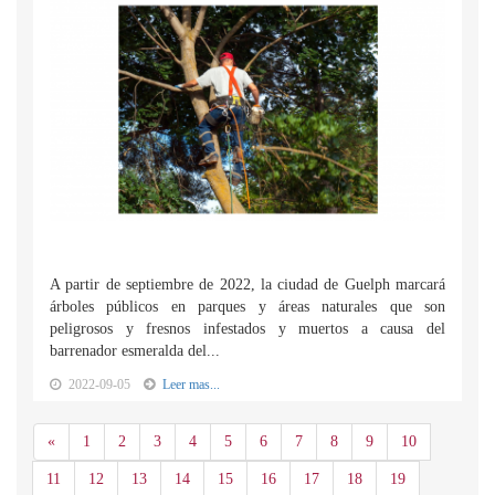
A partir de septiembre de 2022, la ciudad de Guelph marcará
árboles públicos en parques y áreas naturales que son
peligrosos y fresnos infestados y muertos a causa del
barrenador esmeralda del...
2022-09-05
Leer mas...
Anterior
«
1
2
3
4
5
6
7
8
9
10
11
12
13
14
15
16
17
18
19