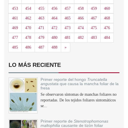
453
454
455
456
457
458
459
460
461
462
463
464
465
466
467
468
469
470
471
472
473
474
475
476
477
478
479
480
481
482
483
484
Siguiente
485
486
487
488
»
LO MÁS RECIENTE
Primer reporte del hongo
Truncatella
angustata
que causa la mancha foliar de la
fresa
Se observaron síntomas de manchas foliares no
reportadas. De los tejidos foliares sintomáticos
se...
Primer reporte de
Stenotrophomonas
maltophilia
causante de tizón foliar