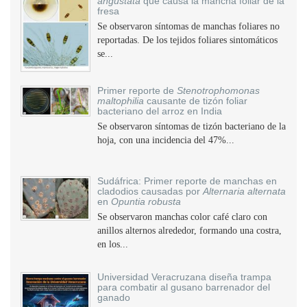
angustata
que causa la mancha foliar de la
fresa
Se observaron síntomas de manchas foliares no
reportadas. De los tejidos foliares sintomáticos
se...
Primer reporte de
Stenotrophomonas
maltophilia
causante de tizón foliar
bacteriano del arroz en India
Se observaron síntomas de tizón bacteriano de la
hoja, con una incidencia del 47%...
Sudáfrica: Primer reporte de manchas en
cladodios causadas por
Alternaria alternata
en
Opuntia robusta
Se observaron manchas color café claro con
anillos alternos alrededor, formando una costra,
en los...
Universidad Veracruzana diseña trampa
para combatir al gusano barrenador del
ganado