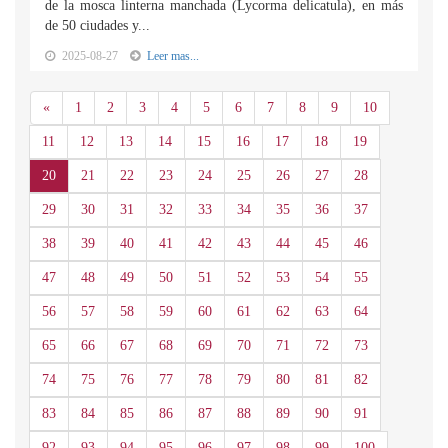
de la mosca linterna manchada (Lycorma delicatula), en más
de 50 ciudades y...
2025-08-27
Leer mas...
Anterior
«
1
2
3
4
5
6
7
8
9
10
11
12
13
14
15
16
17
18
19
20
21
22
23
24
25
26
27
28
29
30
31
32
33
34
35
36
37
38
39
40
41
42
43
44
45
46
47
48
49
50
51
52
53
54
55
56
57
58
59
60
61
62
63
64
65
66
67
68
69
70
71
72
73
74
75
76
77
78
79
80
81
82
83
84
85
86
87
88
89
90
91
92
93
94
95
96
97
98
99
100