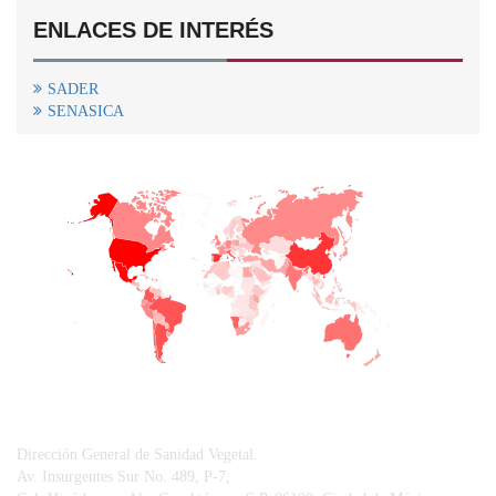
ENLACES DE INTERÉS
SADER
SENASICA
+
−
CONTACTO
Dirección General de Sanidad Vegetal.
Av. Insurgentes Sur No. 489, P-7,