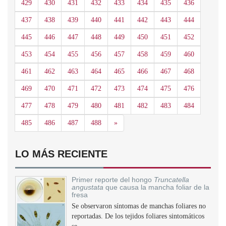
429
430
431
432
433
434
435
436
437
438
439
440
441
442
443
444
445
446
447
448
449
450
451
452
453
454
455
456
457
458
459
460
461
462
463
464
465
466
467
468
469
470
471
472
473
474
475
476
477
478
479
480
481
482
483
484
Siguiente
485
486
487
488
»
LO MÁS RECIENTE
Primer reporte del hongo
Truncatella
angustata
que causa la mancha foliar de la
fresa
Se observaron síntomas de manchas foliares no
reportadas. De los tejidos foliares sintomáticos