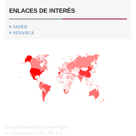
ENLACES DE INTERÉS
SADER
SENASICA
+
−
CONTACTO
Dirección General de Sanidad Vegetal.
Av. Insurgentes Sur No. 489, P-7,