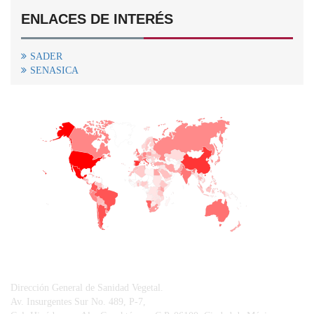
ENLACES DE INTERÉS
SADER
SENASICA
+
−
CONTACTO
Dirección General de Sanidad Vegetal.
Av. Insurgentes Sur No. 489, P-7,