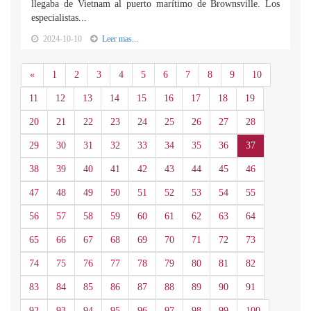
llegaba de Vietnam al puerto marítimo de Brownsville. Los
especialistas...
2024-10-10
Leer mas...
Anterior
«
1
2
3
4
5
6
7
8
9
10
11
12
13
14
15
16
17
18
19
20
21
22
23
24
25
26
27
28
29
30
31
32
33
34
35
36
37
38
39
40
41
42
43
44
45
46
47
48
49
50
51
52
53
54
55
56
57
58
59
60
61
62
63
64
65
66
67
68
69
70
71
72
73
74
75
76
77
78
79
80
81
82
83
84
85
86
87
88
89
90
91
92
93
94
95
96
97
98
99
100