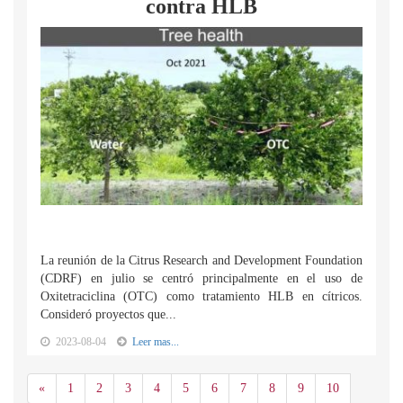
contra HLB
La reunión de la Citrus Research and Development Foundation
(CDRF) en julio se centró principalmente en el uso de
Oxitetraciclina (OTC) como tratamiento HLB en cítricos.
Consideró proyectos que...
2023-08-04
Leer mas...
Anterior
«
1
2
3
4
5
6
7
8
9
10