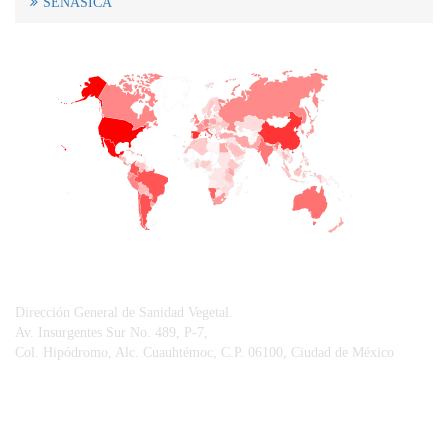
SENASICA
+
−
CONTACTO
Dirección General de Sanidad Vegetal.
Av. Insurgentes Sur No. 489, P-7,
Col. Hipódromo, Alc. Cuauhtémoc, C.P. 06100, Ciudad de México
© Sistema Integral de Comunicación.