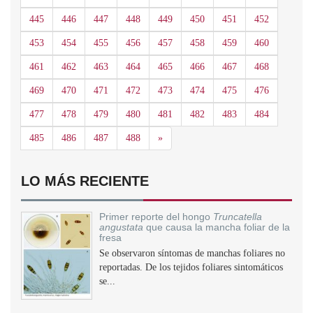
445
446
447
448
449
450
451
452
453
454
455
456
457
458
459
460
461
462
463
464
465
466
467
468
469
470
471
472
473
474
475
476
477
478
479
480
481
482
483
484
Siguiente
485
486
487
488
»
LO MÁS RECIENTE
Primer reporte del hongo
Truncatella
angustata
que causa la mancha foliar de la
fresa
Se observaron síntomas de manchas foliares no
reportadas. De los tejidos foliares sintomáticos
se...