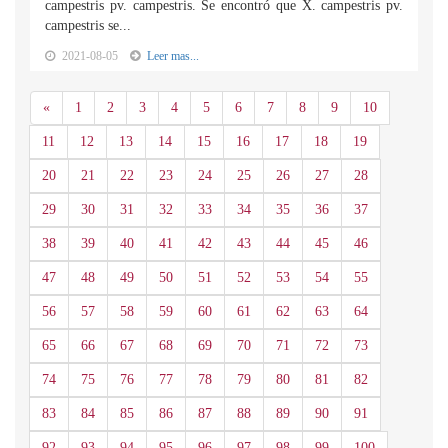
campestris pv. campestris. Se encontró que X. campestris pv.
campestris se...
2021-08-05
Leer mas...
Anterior
«
1
2
3
4
5
6
7
8
9
10
11
12
13
14
15
16
17
18
19
20
21
22
23
24
25
26
27
28
29
30
31
32
33
34
35
36
37
38
39
40
41
42
43
44
45
46
47
48
49
50
51
52
53
54
55
56
57
58
59
60
61
62
63
64
65
66
67
68
69
70
71
72
73
74
75
76
77
78
79
80
81
82
83
84
85
86
87
88
89
90
91
92
93
94
95
96
97
98
99
100