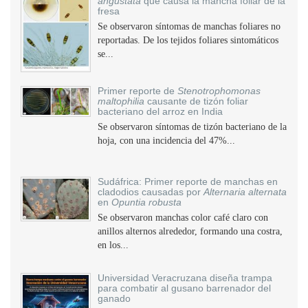
angustata
que causa la mancha foliar de la
fresa
Se observaron síntomas de manchas foliares no
reportadas. De los tejidos foliares sintomáticos
se...
Primer reporte de
Stenotrophomonas
maltophilia
causante de tizón foliar
bacteriano del arroz en India
Se observaron síntomas de tizón bacteriano de la
hoja, con una incidencia del 47%...
Sudáfrica: Primer reporte de manchas en
cladodios causadas por
Alternaria alternata
en
Opuntia robusta
Se observaron manchas color café claro con
anillos alternos alrededor, formando una costra,
en los...
Universidad Veracruzana diseña trampa
para combatir al gusano barrenador del
ganado