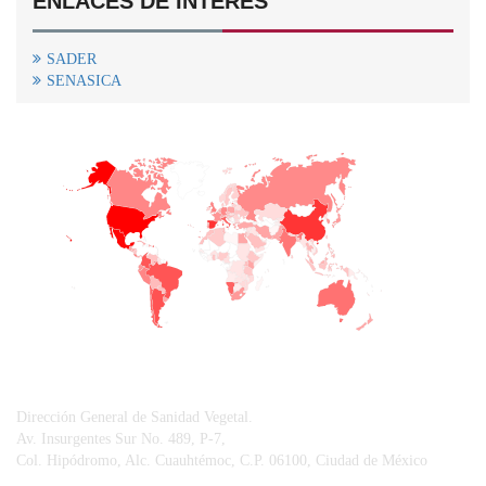
ENLACES DE INTERÉS
SADER
SENASICA
+
−
CONTACTO
Dirección General de Sanidad Vegetal.
Av. Insurgentes Sur No. 489, P-7,
Col. Hipódromo, Alc. Cuauhtémoc, C.P. 06100, Ciudad de México