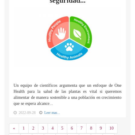
seguridad...
Un equipo de científicos argumenta que un enfoque de One
Health para la salud de las plantas es vital si queremos
alimentar de manera sostenible a una población en crecimiento
que se espera alcance...
2022-09-28
Leer mas...
Anterior
«
1
2
3
4
5
6
7
8
9
10