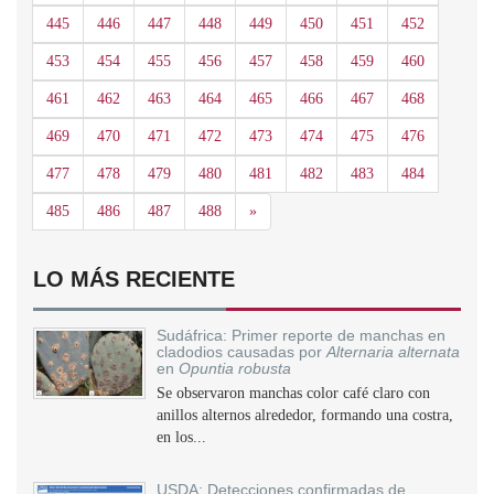
445
446
447
448
449
450
451
452
453
454
455
456
457
458
459
460
461
462
463
464
465
466
467
468
469
470
471
472
473
474
475
476
477
478
479
480
481
482
483
484
Siguiente
485
486
487
488
»
LO MÁS RECIENTE
Sudáfrica: Primer reporte de manchas en
cladodios causadas por
Alternaria alternata
en
Opuntia robusta
Se observaron manchas color café claro con
anillos alternos alrededor, formando una costra,
en los...
USDA: Detecciones confirmadas de