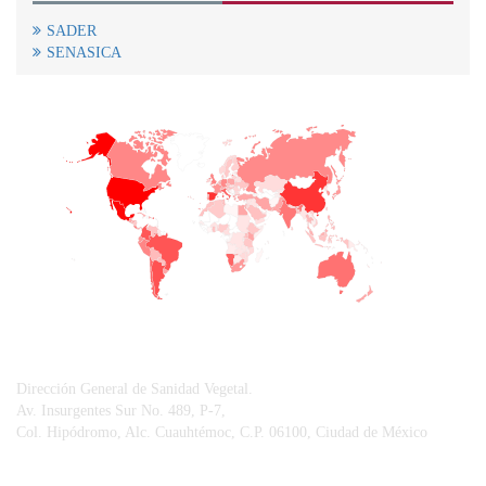
SADER
SENASICA
+
−
CONTACTO
Dirección General de Sanidad Vegetal.
Av. Insurgentes Sur No. 489, P-7,
Col. Hipódromo, Alc. Cuauhtémoc, C.P. 06100, Ciudad de México