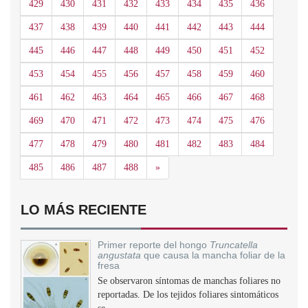
429
430
431
432
433
434
435
436
437
438
439
440
441
442
443
444
445
446
447
448
449
450
451
452
453
454
455
456
457
458
459
460
461
462
463
464
465
466
467
468
469
470
471
472
473
474
475
476
477
478
479
480
481
482
483
484
Siguiente
485
486
487
488
»
LO MÁS RECIENTE
Primer reporte del hongo
Truncatella
angustata
que causa la mancha foliar de la
fresa
Se observaron síntomas de manchas foliares no
reportadas. De los tejidos foliares sintomáticos