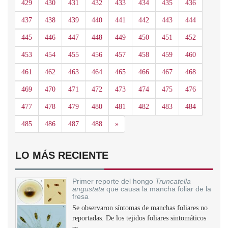
429
430
431
432
433
434
435
436
437
438
439
440
441
442
443
444
445
446
447
448
449
450
451
452
453
454
455
456
457
458
459
460
461
462
463
464
465
466
467
468
469
470
471
472
473
474
475
476
477
478
479
480
481
482
483
484
Siguiente
485
486
487
488
»
LO MÁS RECIENTE
Primer reporte del hongo
Truncatella
angustata
que causa la mancha foliar de la
fresa
Se observaron síntomas de manchas foliares no
reportadas. De los tejidos foliares sintomáticos