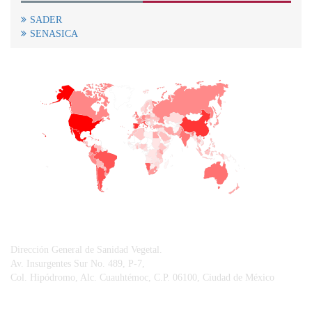
SADER
SENASICA
+
−
CONTACTO
Dirección General de Sanidad Vegetal.
Av. Insurgentes Sur No. 489, P-7,
Col. Hipódromo, Alc. Cuauhtémoc, C.P. 06100, Ciudad de México