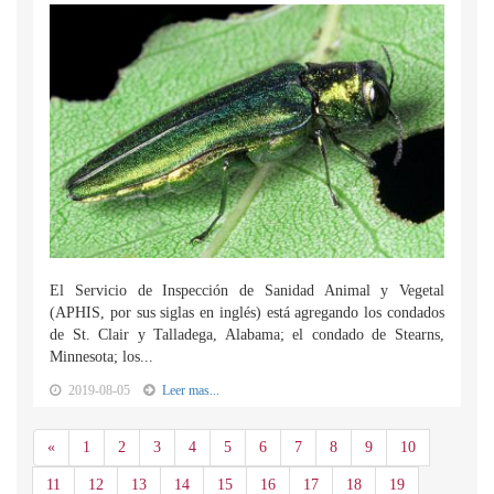
El Servicio de Inspección de Sanidad Animal y Vegetal
(APHIS, por sus siglas en inglés) está agregando los condados
de St. Clair y Talladega, Alabama; el condado de Stearns,
Minnesota; los...
2019-08-05
Leer mas...
Anterior
«
1
2
3
4
5
6
7
8
9
10
11
12
13
14
15
16
17
18
19