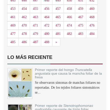
445
446
447
448
449
450
451
452
453
454
455
456
457
458
459
460
461
462
463
464
465
466
467
468
469
470
471
472
473
474
475
476
477
478
479
480
481
482
483
484
Siguiente
485
486
487
488
»
LO MÁS RECIENTE
Primer reporte del hongo
Truncatella
angustata
que causa la mancha foliar de la
fresa
Se observaron síntomas de manchas foliares no
reportadas. De los tejidos foliares sintomáticos
se...
Primer reporte de
Stenotrophomonas
maltophilia
causante de tizón foliar