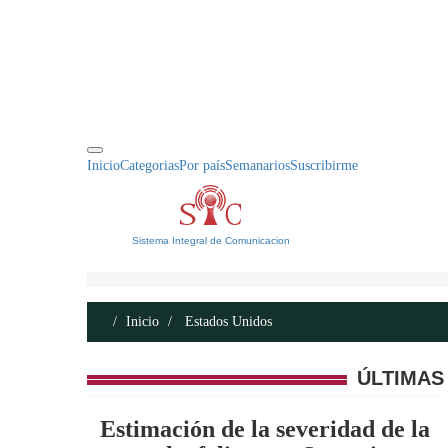
INICIO
ACERCA DE
CONTACTO
Inicio
Categorias
Por país
Semanarios
Suscribirme
Sistema Integral de Comunicacion
Inicio
Estados Unidos
ÚLTIMAS
Estimación de la severidad de la