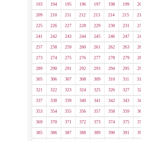
193
194
195
196
197
198
199
2
209
210
211
212
213
214
215
2
225
226
227
228
229
230
231
2
241
242
243
244
245
246
247
2
257
258
259
260
261
262
263
2
273
274
275
276
277
278
279
2
289
290
291
292
293
294
295
2
305
306
307
308
309
310
311
3
321
322
323
324
325
326
327
3
337
338
339
340
341
342
343
3
353
354
355
356
357
358
359
3
369
370
371
372
373
374
375
3
385
386
387
388
389
390
391
3