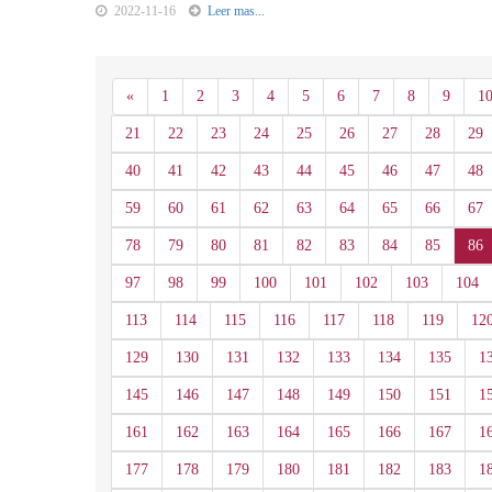
2022-11-16
Leer mas...
Anterior
«
1
2
3
4
5
6
7
8
9
1
21
22
23
24
25
26
27
28
29
40
41
42
43
44
45
46
47
48
59
60
61
62
63
64
65
66
67
78
79
80
81
82
83
84
85
86
97
98
99
100
101
102
103
104
113
114
115
116
117
118
119
12
129
130
131
132
133
134
135
1
145
146
147
148
149
150
151
1
161
162
163
164
165
166
167
1
177
178
179
180
181
182
183
1