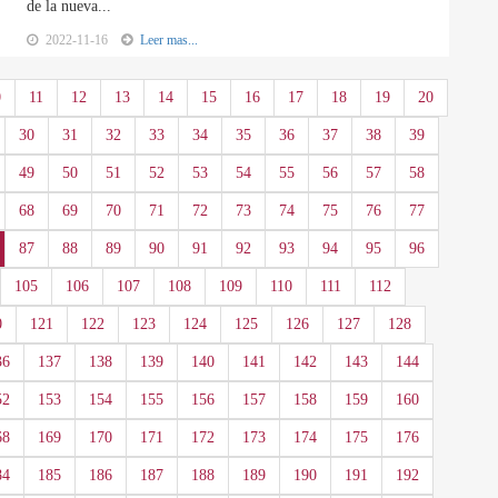
de la nueva...
2022-11-16
Leer mas...
0
11
12
13
14
15
16
17
18
19
20
30
31
32
33
34
35
36
37
38
39
49
50
51
52
53
54
55
56
57
58
68
69
70
71
72
73
74
75
76
77
87
88
89
90
91
92
93
94
95
96
105
106
107
108
109
110
111
112
0
121
122
123
124
125
126
127
128
36
137
138
139
140
141
142
143
144
52
153
154
155
156
157
158
159
160
68
169
170
171
172
173
174
175
176
84
185
186
187
188
189
190
191
192