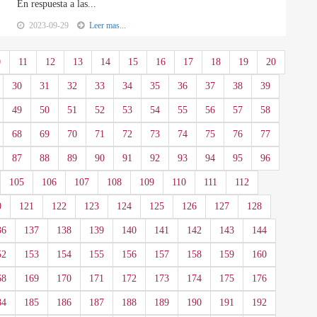
En respuesta a las...
2023-09-29
Leer mas...
0
11
12
13
14
15
16
17
18
19
20
30
31
32
33
34
35
36
37
38
39
49
50
51
52
53
54
55
56
57
58
68
69
70
71
72
73
74
75
76
77
87
88
89
90
91
92
93
94
95
96
105
106
107
108
109
110
111
112
0
121
122
123
124
125
126
127
128
36
137
138
139
140
141
142
143
144
52
153
154
155
156
157
158
159
160
68
169
170
171
172
173
174
175
176
84
185
186
187
188
189
190
191
192