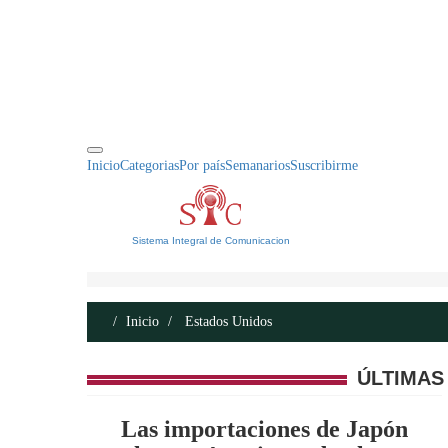
INICIO
ACERCA DE
CONTACTO
Inicio
Categorias
Por país
Semanarios
Suscribirme
Sistema Integral de Comunicacion
Inicio
Estados Unidos
ÚLTIMAS
Las importaciones de Japón