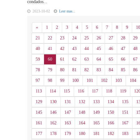
condados...
2023-10-02
Leer mas...
Anterior
«
1
2
3
4
5
6
7
8
9
1
21
22
23
24
25
26
27
28
29
40
41
42
43
44
45
46
47
48
59
60
61
62
63
64
65
66
67
78
79
80
81
82
83
84
85
86
97
98
99
100
101
102
103
104
113
114
115
116
117
118
119
12
129
130
131
132
133
134
135
1
145
146
147
148
149
150
151
1
161
162
163
164
165
166
167
1
177
178
179
180
181
182
183
1