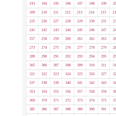
193
194
195
196
197
198
199
2
209
210
211
212
213
214
215
2
225
226
227
228
229
230
231
2
241
242
243
244
245
246
247
2
257
258
259
260
261
262
263
2
273
274
275
276
277
278
279
2
289
290
291
292
293
294
295
2
305
306
307
308
309
310
311
3
321
322
323
324
325
326
327
3
337
338
339
340
341
342
343
3
353
354
355
356
357
358
359
3
369
370
371
372
373
374
375
3
385
386
387
388
389
390
391
3