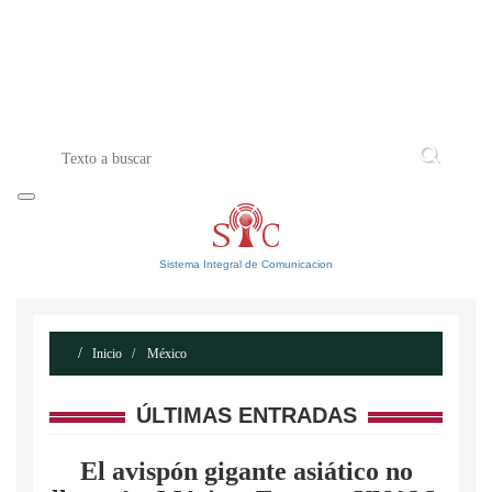
INICIO
ACERCA DE
CONTACTO
Sistema Integral de Comunicacion
Inicio
México
ÚLTIMAS ENTRADAS
El avispón gigante asiático no