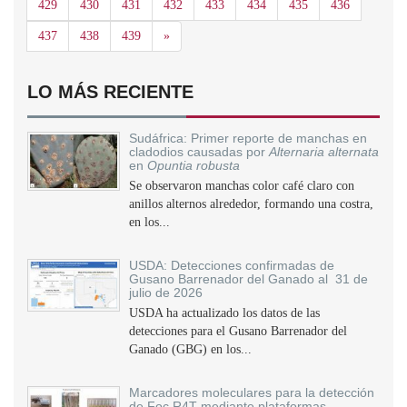
429
430
431
432
433
434
435
436
Siguiente
437
438
439
»
LO MÁS RECIENTE
Sudáfrica: Primer reporte de manchas en
cladodios causadas por
Alternaria alternata
en
Opuntia robusta
Se observaron manchas color café claro con
anillos alternos alrededor, formando una costra,
en los...
USDA: Detecciones confirmadas de
Gusano Barrenador del Ganado al 31 de
julio de 2026
USDA ha actualizado los datos de las
detecciones para el Gusano Barrenador del
Ganado (GBG) en los...
Marcadores moleculares para la detección
de Foc R4T mediante plataformas