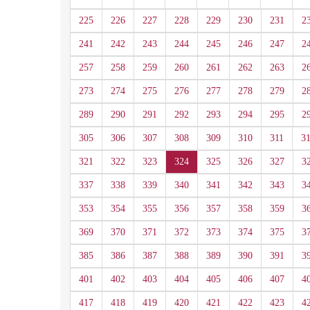
225
226
227
228
229
230
231
2
241
242
243
244
245
246
247
2
257
258
259
260
261
262
263
2
273
274
275
276
277
278
279
2
289
290
291
292
293
294
295
2
305
306
307
308
309
310
311
3
321
322
323
324
325
326
327
3
337
338
339
340
341
342
343
3
353
354
355
356
357
358
359
3
369
370
371
372
373
374
375
3
385
386
387
388
389
390
391
3
401
402
403
404
405
406
407
4
417
418
419
420
421
422
423
4