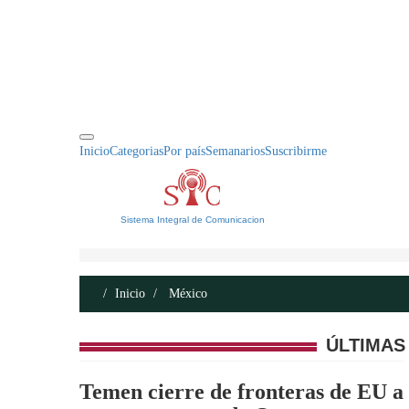
INICIO
ACERCA DE
CONTACTO
Inicio
Categorias
Por país
Semanarios
Suscribirme
Sistema Integral de Comunicacion
Inicio
México
ÚLTIMAS
Temen cierre de fronteras de EU a