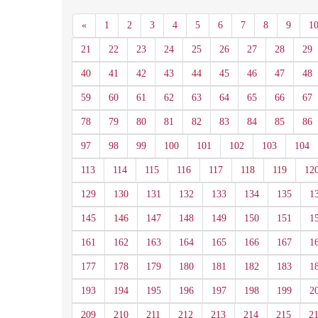
Anterior
«
1
2
3
4
5
6
7
8
9
1
21
22
23
24
25
26
27
28
29
40
41
42
43
44
45
46
47
48
59
60
61
62
63
64
65
66
67
78
79
80
81
82
83
84
85
86
97
98
99
100
101
102
103
104
113
114
115
116
117
118
119
12
129
130
131
132
133
134
135
1
145
146
147
148
149
150
151
1
161
162
163
164
165
166
167
1
177
178
179
180
181
182
183
1
193
194
195
196
197
198
199
2
209
210
211
212
213
214
215
2