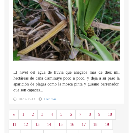
El nivel del agua de lluvia que anegaba más de diez mil
hectáreas de caña disminuye poco a poco, y deja a su paso la
aparición de plagas como la mosca pinta y gusano barrenador,
que son capaces...
2020-06-13
Leer mas...
Anterior
«
1
2
3
4
5
6
7
8
9
10
11
12
13
14
15
16
17
18
19