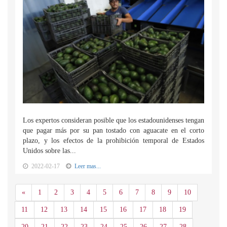
Los expertos consideran posible que los estadounidenses tengan
que pagar más por su pan tostado con aguacate en el corto
plazo, y los efectos de la prohibición temporal de Estados
Unidos sobre las...
2022-02-17
Leer mas...
Anterior
«
1
2
3
4
5
6
7
8
9
10
11
12
13
14
15
16
17
18
19
20
21
22
23
24
25
26
27
28