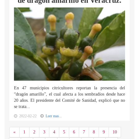
de dragón amarillo en Veracruz.
En 47 municipios citricultores reportan la presencia del
“dragón amarillo”, el cual afecta a los sembradíos desde hace
20 años. El presidente del Comité de Sanidad, explicó que no
se trata...
2022-02-22
Leer mas...
Anterior
«
1
2
3
4
5
6
7
8
9
10