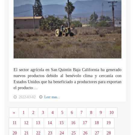
El sector agrícola en San Quintín Baja California ha generado
nuevos productos debido al benévolo clima y cercanía con
Estados Unidos que ha beneficiado a productores para exportan
el producto....
2022-03-02
Leer mas...
Anterior
«
1
2
3
4
5
6
7
8
9
10
11
12
13
14
15
16
17
18
19
20
21
22
23
24
25
26
27
28