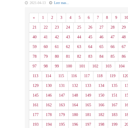
2021-04-13
Leer mas...
Anterior
«
1
2
3
4
5
6
7
8
9
1
21
22
23
24
25
26
27
28
29
40
41
42
43
44
45
46
47
48
59
60
61
62
63
64
65
66
67
78
79
80
81
82
83
84
85
86
97
98
99
100
101
102
103
104
113
114
115
116
117
118
119
12
129
130
131
132
133
134
135
1
145
146
147
148
149
150
151
1
161
162
163
164
165
166
167
1
177
178
179
180
181
182
183
1
193
194
195
196
197
198
199
2