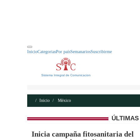
INICIO
ACERCA DE
CONTACTO
Inicio
Categorias
Por país
Semanarios
Suscribirme
Sistema Integral de Comunicacion
Inicio
México
ÚLTIMAS
Inicia campaña fitosanitaria del