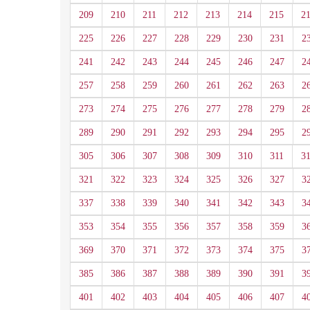
209
210
211
212
213
214
215
2
225
226
227
228
229
230
231
2
241
242
243
244
245
246
247
2
257
258
259
260
261
262
263
2
273
274
275
276
277
278
279
2
289
290
291
292
293
294
295
2
305
306
307
308
309
310
311
3
321
322
323
324
325
326
327
3
337
338
339
340
341
342
343
3
353
354
355
356
357
358
359
3
369
370
371
372
373
374
375
3
385
386
387
388
389
390
391
3
401
402
403
404
405
406
407
4