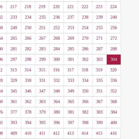
16
217
218
219
220
221
222
223
224
32
233
234
235
236
237
238
239
240
48
249
250
251
252
253
254
255
256
64
265
266
267
268
269
270
271
272
80
281
282
283
284
285
286
287
288
96
297
298
299
300
301
302
303
304
12
313
314
315
316
317
318
319
320
28
329
330
331
332
333
334
335
336
44
345
346
347
348
349
350
351
352
60
361
362
363
364
365
366
367
368
76
377
378
379
380
381
382
383
384
92
393
394
395
396
397
398
399
400
08
409
410
411
412
413
414
415
416