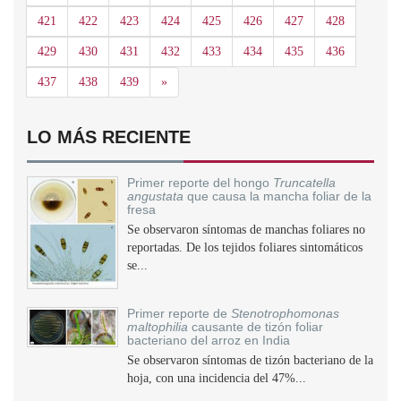
421
422
423
424
425
426
427
428
429
430
431
432
433
434
435
436
Siguiente
437
438
439
»
LO MÁS RECIENTE
Primer reporte del hongo
Truncatella
angustata
que causa la mancha foliar de la
fresa
Se observaron síntomas de manchas foliares no
reportadas. De los tejidos foliares sintomáticos
se...
Primer reporte de
Stenotrophomonas
maltophilia
causante de tizón foliar
bacteriano del arroz en India
Se observaron síntomas de tizón bacteriano de la
hoja, con una incidencia del 47%...