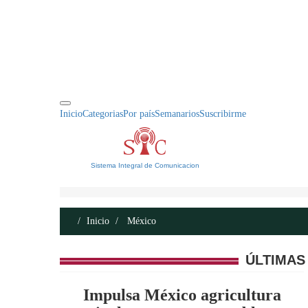
INICIO
ACERCA DE
CONTACTO
Inicio
Categorias
Por país
Semanarios
Suscribirme
Sistema Integral de Comunicacion
Inicio
México
ÚLTIMAS
Impulsa México agricultura