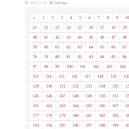
2021-11-24
Leer mas...
Anterior
«
1
2
3
4
5
6
7
8
9
1
21
22
23
24
25
26
27
28
29
40
41
42
43
44
45
46
47
48
59
60
61
62
63
64
65
66
67
78
79
80
81
82
83
84
85
86
97
98
99
100
101
102
103
104
113
114
115
116
117
118
119
12
129
130
131
132
133
134
135
1
145
146
147
148
149
150
151
1
161
162
163
164
165
166
167
1
177
178
179
180
181
182
183
1
193
194
195
196
197
198
199
2