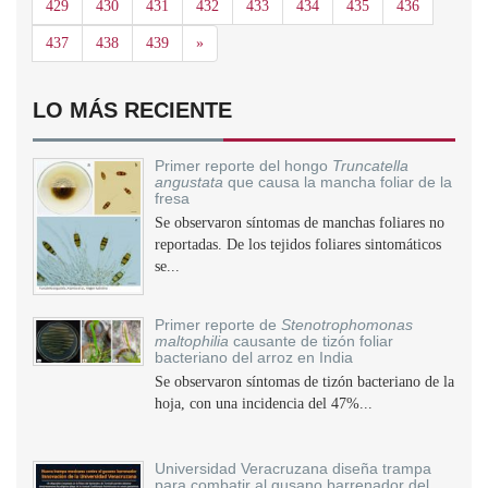
429
430
431
432
433
434
435
436
Siguiente
437
438
439
»
LO MÁS RECIENTE
Primer reporte del hongo
Truncatella
angustata
que causa la mancha foliar de la
fresa
Se observaron síntomas de manchas foliares no
reportadas. De los tejidos foliares sintomáticos
se...
Primer reporte de
Stenotrophomonas
maltophilia
causante de tizón foliar
bacteriano del arroz en India
Se observaron síntomas de tizón bacteriano de la
hoja, con una incidencia del 47%...
Universidad Veracruzana diseña trampa
para combatir al gusano barrenador del