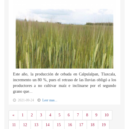
Este año, la producción de cebada en Calpulalpan, Tlaxcala,
incremento un 80 %, pues el retraso de las lluvias obligó a los
productores a no cultivar maíz e inclinarse por el segundo
grano que...
2021-09-24
Leer mas...
Anterior
«
1
2
3
4
5
6
7
8
9
10
11
12
13
14
15
16
17
18
19