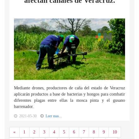
afectan cañales de Veracruz.
Mediante drones, productores de caña del estado de Veracruz
aplicarán productos a base de bacterias y hongos para combatir
diferentes plagas entre ellas la mosca pinta y el gusano
barrenador.
2021-05-30
Leer mas...
Anterior
«
1
2
3
4
5
6
7
8
9
10