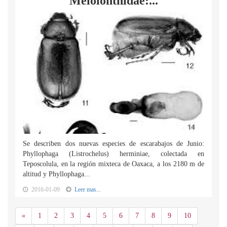
Melolonthidae:...
Se describen dos nuevas especies de escarabajos de Junio:
Phyllophaga (Listrochelus) herminiae, colectada en
Teposcolula, en la región mixteca de Oaxaca, a los 2180 m de
altitud y Phyllophaga...
2016-01-09
Leer mas...
Anterior
«
1
2
3
4
5
6
7
8
9
10