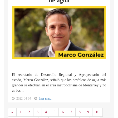
de agua
El secretario de Desarrollo Regional y Agropecuario del
estado, Marco González, señaló que los desfalcos de agua más
grandes se efectúan en el área metropolitana de Monterrey y no
en los...
2022-04-04
Leer mas...
Anterior
«
1
2
3
4
5
6
7
8
9
10